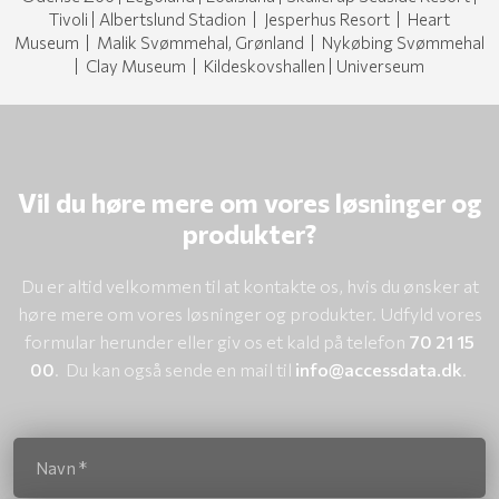
Tivoli | Albertslund Stadion | Jesperhus Resort | Heart
Museum | Malik Svømmehal, Grønland | Nykøbing Svømmehal
| Clay Museum | Kildeskovshallen | Universeum
Vil du høre mere om vores løsninger og
produkter?
Du er altid velkommen til at kontakte os, hvis du ønsker at
høre mere om vores løsninger og produkter. Udfyld vores
formular herunder eller giv os et kald på telefon
70 21 15
00
. Du kan også sende en mail til
info@accessdata.dk
.