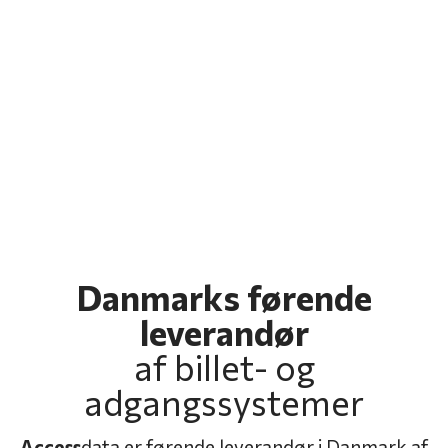
Danmarks førende
leverandør
​af billet- og
adgangssystemer
Access
data er førende leverandør i Danmark af