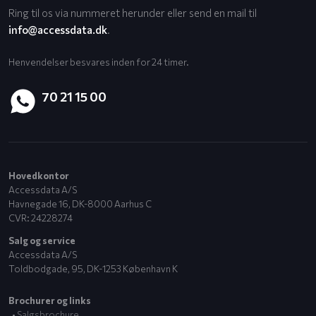
Ring til os via nummeret herunder eller send en mail til
info@accessdata.dk
.
Henvendelser besvares inden for 24 timer.​
70 21 15 00
Hovedkontor
Accessdata A/S
​Havnegade 16, DK-8000 Aarhus C
CVR​: 24228274
Salg og service
​Accessdata A/S
Toldbodgade, 95, DK-1253 København K
Brochurer og links​
• ​
Salgsbrochure