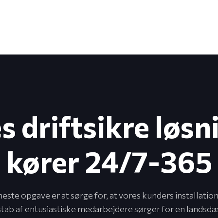
s driftsikre løsn
​kører 24/7-365
te opgave er at sørge for, at vores kunders installatio
 stab af entusiastiske medarbejdere sørger for en lands