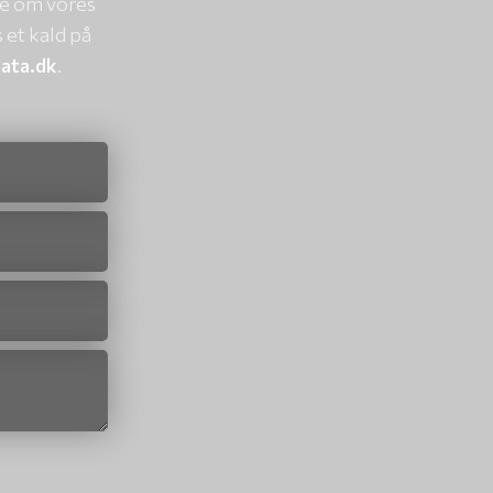
re om vores
 et kald på
ata.dk
.