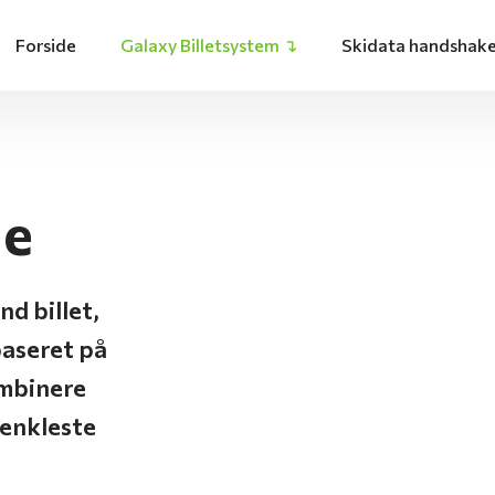
Forside
Galaxy Billetsystem ↴
Skidata handshak
e​
nd billet,
baseret på
ombinere
 enkleste