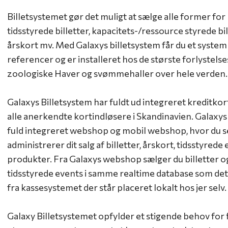
Billetsystemet gør det muligt at sælge alle former for bi
tidsstyrede billetter, kapacitets-/ressource styrede bil
årskort mv. Med Galaxys billetsystem får du et system
referencer og er installeret hos de største forlystels
zoologiske Haver og svømmehaller over hele verden
Galaxys Billetsystem har fuldt ud integreret kreditkort
alle anerkendte kortindløsere i Skandinavien. Galaxys
fuld integreret webshop og mobil webshop, hvor du se
administrerer dit salg af billetter, årskort, tidsstyrede
produkter. Fra Galaxys webshop sælger du billetter 
tidsstyrede events i samme realtime database som det
fra kassesystemet der står placeret lokalt hos jer selv.
Galaxy Billetsystemet opfylder et stigende behov for f