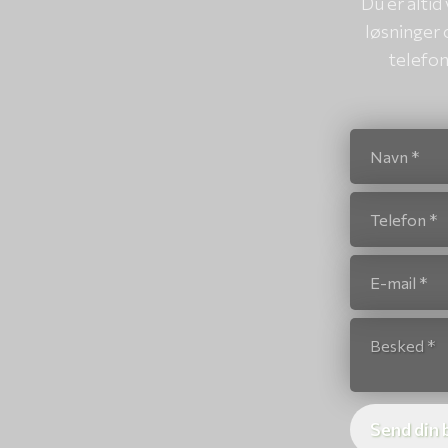
Du er alti
løsninger 
telefo