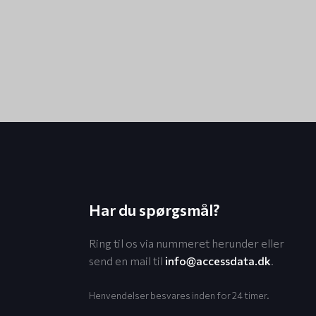
Har du spørgsmål?
Ring til os via nummeret herunder eller
send en mail til
info@accessdata.dk
.
Henvendelser besvares inden for 24 timer.​