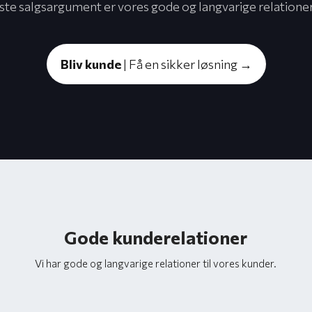
ste salgsargument er vores gode og langvarige relationer t
Bliv kunde
| Få en sikker løsning →
Gode kunderelationer
Vi har gode og langvarige relationer til vores kunder.