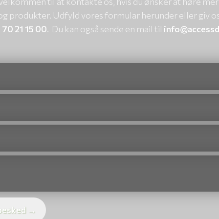
d velkommen til at kontakte os, hvis du ønsker at høre me
og produkter. Udfyld vores formular herunder eller giv os
n
70 21 15 00
. Du kan også sende en mail til
info@accessd