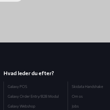
Hvad leder du efter?
Galaxy POS
Skidata Handshake
Galaxy Order Entry/B2B Modul
Om os
Galaxy Webshop
Jobs