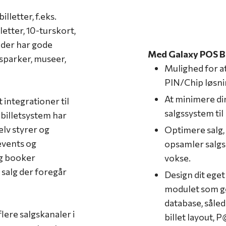
lletter, f.eks.
letter, 10-turskort,
 der har gode
Med Galaxy POS Bi
esparker, museer,
Mulighed for at
.
PIN/Chip løsn
At minimere di
 integrationer til
salgssystem til 
 billetsystem har
lv styrer og
Optimere salg,
 events og
opsamler salgsd
og booker
vokse.
 salg der foregår
Design dit ege
modulet som gø
database, såled
lere salgskanaler i
billet layout, 