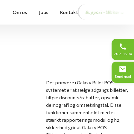
e
Om os
Jobs
Kontakt
Support
- klik her →
70 21 15 00
Send mail
Det primære i Galaxy Billet POS
systemet er at sælge adgangs billetter,
tilføje discounts/rabatter, opsamle
demografi og omsætningstal. Disse
funktioner sammenholdt med et
stærkt rapporterings modul og høj
sikkerhed gør at Galaxy POS