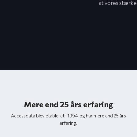
at vores stærke
Mere end 25 års erfaring
Accessdata blev etableret i 1994, og har mere end 25 års
erfaring.