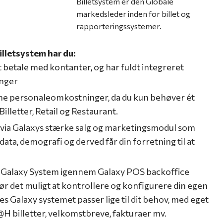
Billetsystem er den Globale
markedsleder inden for billet og
rapporteringssystemer.​
lletsystem har du:
 betale med kontanter, og har fuldt integreret
inger
ne personaleomkostninger, da du kun behøver ét
Billetter, Retail og Restaurant.
 via Galaxys stærke salg og marketingsmodul som
ata, demografi og derved får din forretning til at
t Galaxy System igennem Galaxy POS backoffice
r det muligt at kontrollere og konfigurere din egen
es Galaxy systemet passer lige til dit behov, med eget
P@H billetter, velkomstbreve, fakturaer mv.