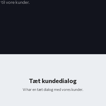
il vore kunder.​
Tæt kundedialog
Vi har en tæt dialog med vores kunder.